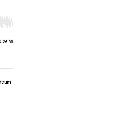
r end. Hold shift to jump forward or backward.
0
|
26:38
ntrum