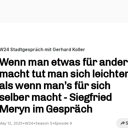
W24 Stadtgespräch mit Gerhard Koller
Wenn man etwas für ander
macht tut man sich leichter
als wenn man’s für sich
selber macht - Siegfried
Meryn im Gespräch
S
May 12, 2025
•
W24
•
Season 5
•
Episode 9