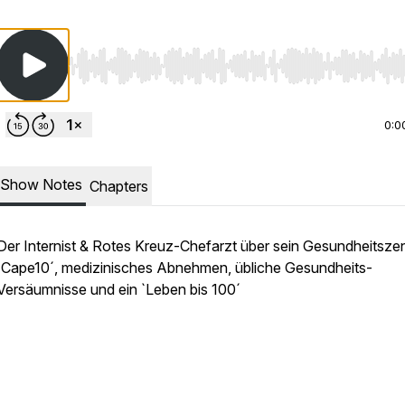
Use Left/Right to seek, Home/End to jump to start o
0:0
Show Notes
Chapters
Der Internist & Rotes Kreuz-Chefarzt über sein Gesundheitsze
´Cape10´, medizinisches Abnehmen, übliche Gesundheits-
Versäumnisse und ein `Leben bis 100´