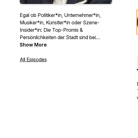
Egal ob Politiker*in, Unternehmer*in,
Musiker*in, Künstler*in oder Szene-
Insider*in: Die Top-Promis &
Persönlichkeiten der Stadt sind bei
Gerhard Koller im W24 "Stadtgespräch"
Show More
zu Gast und sprechen über ihre
beruflichen und privaten
All Episodes
Lebenserfahrungen. Engagiert,
kontrovers, ehrlich - journalistische
Gespräche mit Tiefgang und teils
verblüffender Offenheit, wöchentlich mit
einer neuen Folge.