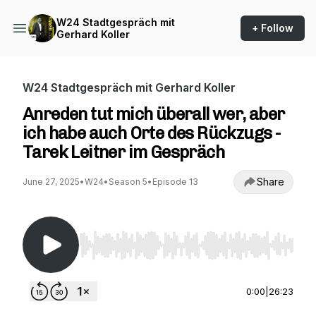
W24 Stadtgespräch mit
+ Follow
Gerhard Koller
W24 Stadtgespräch mit Gerhard Koller
Anreden tut mich überall wer, aber
ich habe auch Orte des Rückzugs -
Tarek Leitner im Gespräch
Share
June 27, 2025
•
W24
•
Season 5
•
Episode 13
Use Left/Right to seek, Home/End to jump to st
0:00
|
26:23